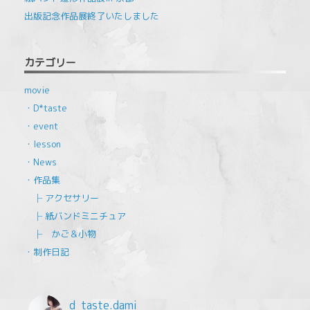
出版記念作品展終了いたしました
カテゴリー
movie
・D*taste
・event
・lesson
・News
・作品集
├ アクセサリー
├ 紙バンドミニチュア
├ かご＆小物
・制作日記
d_taste.dami