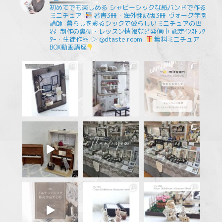
初めてでも楽しめる
シャビーシックな紙バンドで作る
ミニチュア
⁡
著書3冊・海外翻訳版3冊
ヴォーグ学園
講師
⁡
暮らしを彩るシックで愛らしいミニチュアの世
界
⁡
制作の裏側・レッスン情報など発信中
認定ｲﾝｽﾄﾗｸ
ﾀｰ・生徒作品 ▷ @dtaste.room
⁡
無料ミニチュア
BOX動画講座