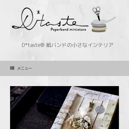
コ
ン
テ
ン
ツ
へ
ス
キ
D*taste® 紙バンドの小さなインテリア
ッ
プ
メニュー