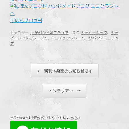
にほんブログ村
カテゴリー
├ 紙バンドミニチュア
タグ
シャビーシック
、
シャ
ビーシックコラージュ
、
ミニチュアフレーム
、
紙バンドミニチュ
ア
.
投稿ナビゲーション
←
新刊本発売のお知らせです
インテリア…
→
＊D*taste LINE公式アカウントはこちら↓