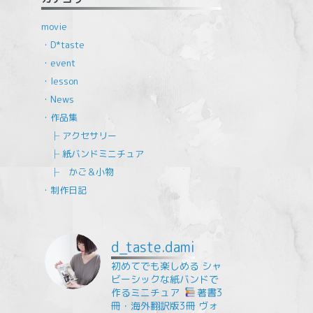
movie
・D*taste
・event
・lesson
・News
・作品集
├ アクセサリー
├ 紙バンドミニチュア
├ かご＆小物
・制作日記
d_taste.dami
初めてでも楽しめる
シャ
ビーシックな紙バンドで
作るミニチュア
⁡
著書3
冊・海外翻訳版3冊
ヴォ