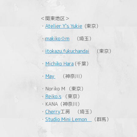
＜関東地区＞
・
Atelier Y`s Yukie
(東京）
・
makiko☆m
（埼玉）
・
itokazu.fukuchandai
（東京）
・
Michiko Hara
(千葉）
・
May
（神奈川）
・Noriko M （東京）
・
Reiko.s
（東京）
・KANA（神奈川）
・
Cherry
工房 （埼玉）
・
Studio Mini Lemon
（群馬）