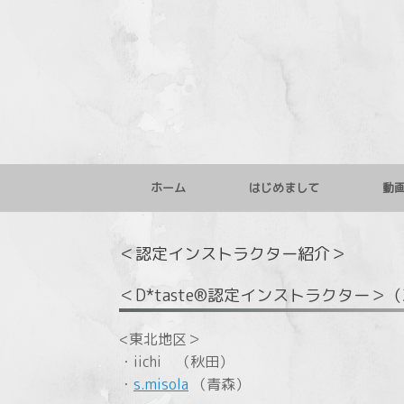
コ
ン
テ
ン
ツ
へ
ス
キ
ッ
プ
ホーム
はじめまして
動
＜認定インストラクター紹介＞
＜D*taste®認定インストラクター＞（
<東北地区＞
・iichi （秋田）
・
s.misola
（青森）