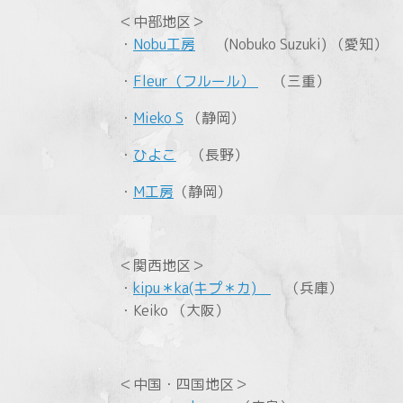
＜中部地区＞
・
Nobu工房
(Nobuko Suzuki) （愛知）
・
Fleur（フルール）
（三重）
・
Mieko S
（静岡）
・
ひよこ
（長野）
・
M工房
（静岡）
＜関西地区＞
・
kipu＊ka(キプ＊カ)
（兵庫）
・Keiko （大阪）
＜中国・四国地区＞