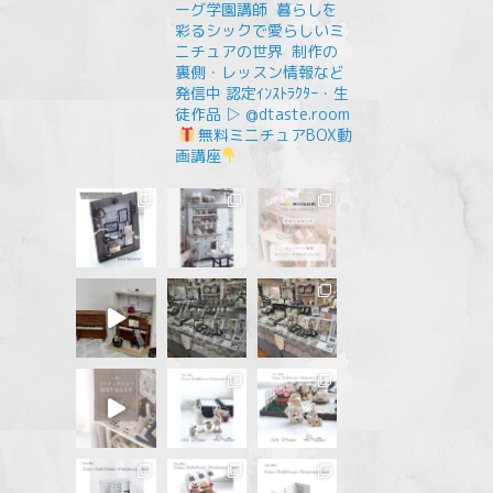
ーグ学園講師
⁡
暮らしを
彩るシックで愛らしいミ
ニチュアの世界
⁡
制作の
裏側・レッスン情報など
発信中
認定ｲﾝｽﾄﾗｸﾀｰ・生
徒作品 ▷ @dtaste.room
無料ミニチュアBOX動
画講座