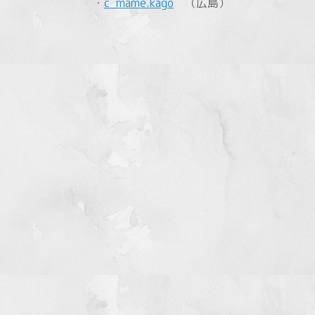
・
c_mame.kago
（広島）