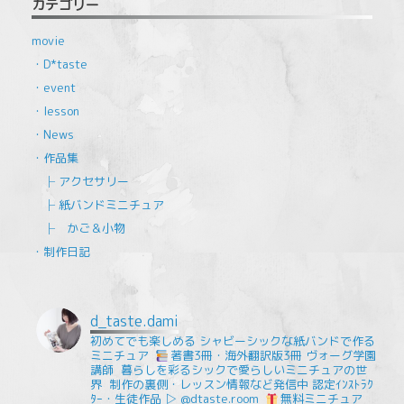
カテゴリー
movie
・D*taste
・event
・lesson
・News
・作品集
├ アクセサリー
├ 紙バンドミニチュア
├ かご＆小物
・制作日記
d_taste.dami
初めてでも楽しめる
シャビーシックな紙バンドで作る
ミニチュア
⁡
著書3冊・海外翻訳版3冊
ヴォーグ学園
講師
⁡
暮らしを彩るシックで愛らしいミニチュアの世
界
⁡
制作の裏側・レッスン情報など発信中
認定ｲﾝｽﾄﾗｸ
ﾀｰ・生徒作品 ▷ @dtaste.room
⁡
無料ミニチュア