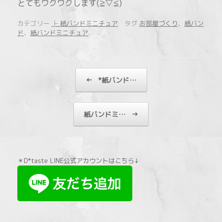
とてもワクワクします(≧▽≦)
カテゴリー
├ 紙バンドミニチュア
タグ
お部屋づくり
、
紙バン
ド
、
紙バンドミニチュア
.
投稿ナビゲーション
←
*紙バンド…
紙バンドミ…
→
＊D*taste LINE公式アカウントはこちら↓