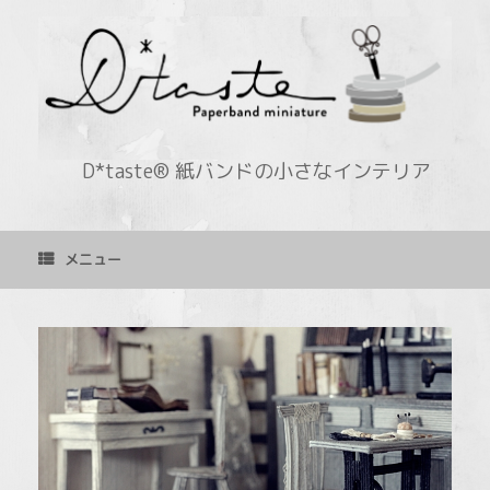
コ
ン
テ
ン
ツ
へ
ス
キ
D*taste® 紙バンドの小さなインテリア
ッ
プ
メニュー