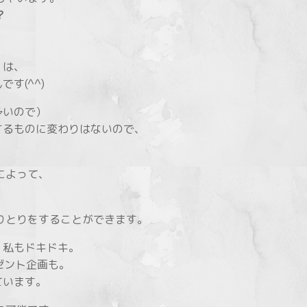
？
くは、
す(^^)
多いので）
するものに変わりはないので、
によって、
。
やりとりをすることができます。
、私もドキドキ。
ゼント企画も。
ています。