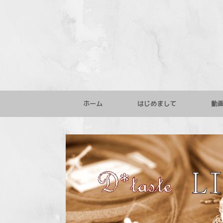
コ
ン
テ
ン
ツ
へ
ス
キ
ッ
プ
ホーム
はじめまして
動