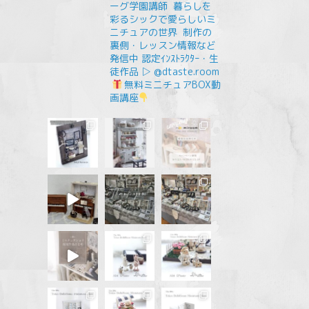
ーグ学園講師
⁡
暮らしを
彩るシックで愛らしいミ
ニチュアの世界
⁡
制作の
裏側・レッスン情報など
発信中
認定ｲﾝｽﾄﾗｸﾀｰ・生
徒作品 ▷ @dtaste.room
無料ミニチュアBOX動
画講座