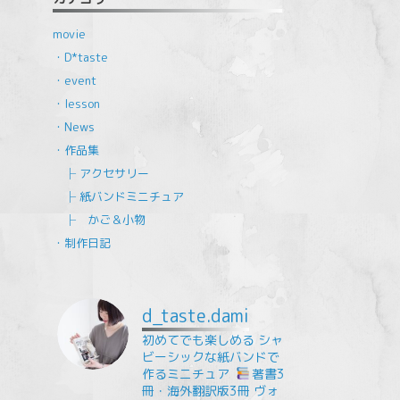
movie
・D*taste
・event
・lesson
・News
・作品集
├ アクセサリー
├ 紙バンドミニチュア
├ かご＆小物
・制作日記
d_taste.dami
初めてでも楽しめる
シャ
ビーシックな紙バンドで
作るミニチュア
⁡
著書3
冊・海外翻訳版3冊
ヴォ