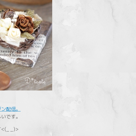
ジン配信。
しいです。
_ _)>