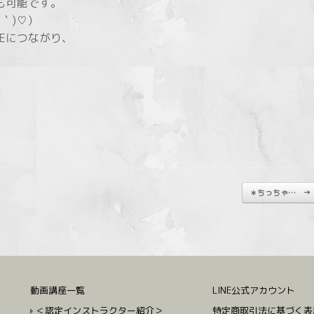
も可能です。
｀)♡）
Eにつながり、
＊ちっちゃ…
→
動画講座一覧
LINE公式アカウント
＜認定インストラクター紹介＞
特定商取引法に基づく表