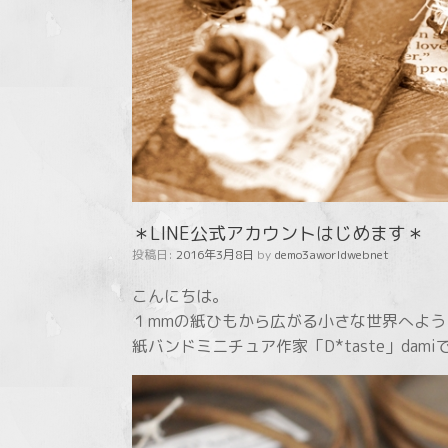
＊LINE公式アカウントはじめます＊
投稿日:
2016年3月8日
by
demo3aworldwebnet
こんにちは。
１mmの紙ひもから広がる小さな世界へよう
紙バンドミニチュア作家「D*taste」dami