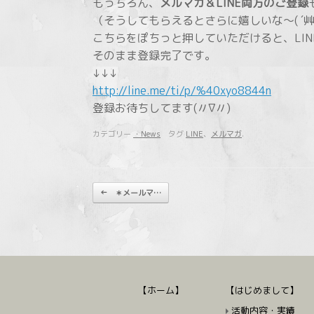
もっちろん、
メルマガ＆LINE両方のご登録
（そうしてもらえるとさらに嬉しいな～( ´艸
こちらをぽちっと押していただけると、LIN
そのまま登録完了です。
↓↓↓
http://line.me/ti/p/%40xyo8844n
登録お待ちしてます(〃∇〃)
カテゴリー
・News
タグ
LINE
、
メルマガ
.
投稿ナビゲーション
←
＊メールマ…
【ホーム】
【はじめまして】
活動内容・実績