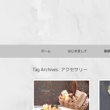
コ
ン
テ
ン
ツ
へ
ス
キ
ッ
プ
ホーム
はじめまして
動
Tag Archives:
アクセサリー