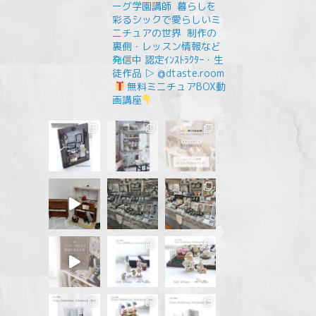
ーグ学園講師
⁡
暮らしを
彩るシックで愛らしいミ
ニチュアの世界
⁡
制作の
裏側・レッスン情報など
発信中
認定ｲﾝｽﾄﾗｸﾀｰ・生
徒作品 ▷ @dtaste.room
無料ミニチュアBOX動
画講座