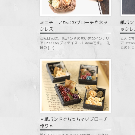
紙バン
ミニチュアかごのブローチやネッ
ックレ
クレス
こんにち
こんばんは。 紙バンドのちいさなインテリ
ア D*t
ア D*taste(ディテイスト）damiです。 先
このとこ
日の […]
＊紙バンドでちっちゃいブローチ
作り＊