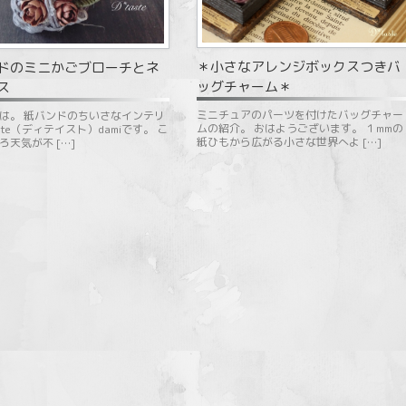
＊小さなアレンジボックスつきバ
ドのミニかごブローチとネ
ッグチャーム＊
ス
ミニチュアのパーツを付けたバッグチャー
は。 紙バンドのちいさなインテリ
ムの紹介。 おはようございます。 １mmの
aste（ディテイスト）damiです。 こ
紙ひもから広がる小さな世界へよ […]
ろ天気が不 […]