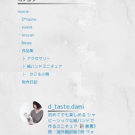
movie
・D*taste
・event
・lesson
・News
・作品集
├ アクセサリー
├ 紙バンドミニチュア
├ かご＆小物
・制作日記
d_taste.dami
初めてでも楽しめる
シャ
ビーシックな紙バンドで
作るミニチュア
⁡
著書3
冊・海外翻訳版3冊
ヴォ